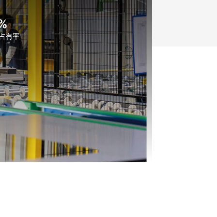
%
占有率