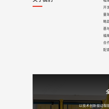
福
开
量
略
基
福
合
配
以技术创新驱动智