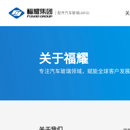
关
| 配件汽车玻璃(ARG)
关于福耀
专注汽车玻璃领域，赋能全球客户发
走进福耀
关于我们