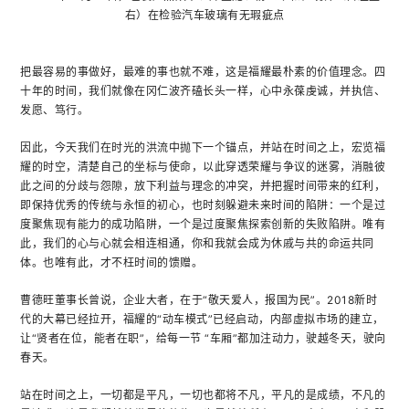
右）在检验汽车玻璃有无瑕疵点
把最容易的事做好，最难的事也就不难，这是福耀最朴素的价值理念。四
十年的时间，我们就像在冈仁波齐磕长头一样，心中永葆虔诚，并执信、
发愿、笃行。
因此，今天我们在时光的洪流中抛下一个锚点，并站在时间之上，宏览福
耀的时空，清楚自己的坐标与使命，以此穿透荣耀与争议的迷雾，消融彼
此之间的分歧与怨隙，放下利益与理念的冲突，并把握时间带来的红利，
即保持优秀的传统与永恒的初心，也时刻躲避未来时间的陷阱：一个是过
度聚焦现有能力的成功陷阱，一个是过度聚焦探索创新的失败陷阱。唯有
此，我们的心与心就会相连相通，你和我就会成为休戚与共的命运共同
体。也唯有此，才不枉时间的馈赠。
曹德旺董事长曾说，企业大者，在于“敬天爱人，报国为民”。2018新时
代的大幕已经拉开，福耀的“动车模式”已经启动，内部虚拟市场的建立，
让“贤者在位，能者在职”，给每一节 “车厢”都加注动力，驶越冬天，驶向
春天。
站在时间之上，一切都是平凡，一切也都将不凡，平凡的是成绩，不凡的