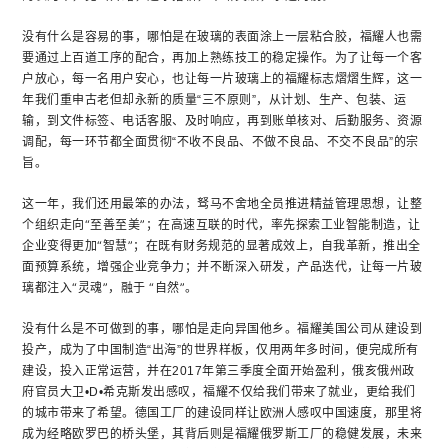
没有什么是容易的事，哪怕是在玻璃的表面涂上一层粘合胶，福耀人也需
要通过上百道工序的配合，再加上熟练技工的稳定操作。为了让每一个客
户放心，每一名用户安心，也让每一片玻璃上的福耀标志熠熠生辉，这一
年我们重申古老但却永新的质量“三不原则”，从计划、生产、包装、运
输，到文件标签、电话客服、及时响应，再到账单核对、后勤服务、资源
调配，每一环节都全面贯彻“不收不良品、不做不良品、不交不良品”的宗
旨。
这一年，我们还用最笨的办法，驽马不舍地全员推进精益管理思想，让整
个组织走向“至善至美”；在高速互联的时代，率先探索工业智能制造，让
企业变得更加“智慧”；在既有财务规范的显著成效上，自我革新，推出全
面预算系统，增强企业竞争力；并不断深入研发，产品迭代，让每一片玻
璃都注入“灵魂”，融于 “自然”。
没有什么是不可做到的事，哪怕是走向异国他乡。福耀美国公司从建设到
投产，成为了中国制造“出海”的世界样板，仅用两年多时间，便完成所有
建设，投入正常运营，并在2017年第三季度全面开始盈利，俄亥俄州政
府官员大卫•D•希克斯发出感叹，福耀不仅给我们带来了就业，更给我们
的城市带来了希望。德国工厂的建设同样让欧洲人感叹中国速度，那里将
成为经略欧罗巴的桥头堡，其背后则是福耀俄罗斯工厂的稳健发展，未来