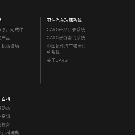
品
配件汽车玻璃系统
耀原厂同质件
CARG产品目录系统
星产品
CARG智能查询系统
程机械玻璃
中国配件汽车玻璃订
单系统
关于CARG
闻百科
耀动态
业资讯
册视频
RG百科词典