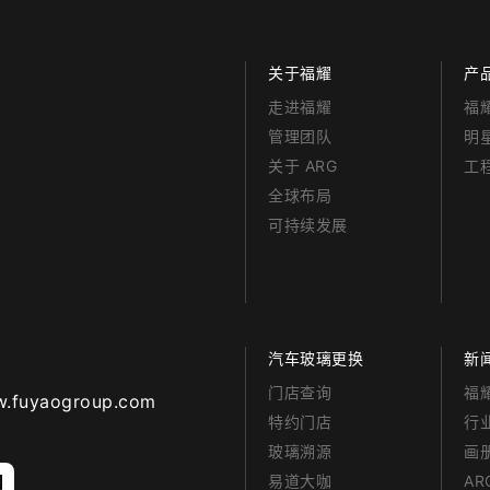
关于福耀
产
走进福耀
福
管理团队
明
关于 ARG
工
全球布局
可持续发展
汽车玻璃更换
新
门店查询
福
aogroup.com
特约门店
行
玻璃溯源
画
易道大咖
A