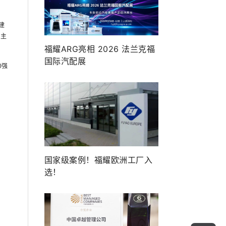
建
期主
福耀ARG亮相 2026 法兰克福
国际汽配展
0强
国家级案例！福耀欧洲工厂入
选！