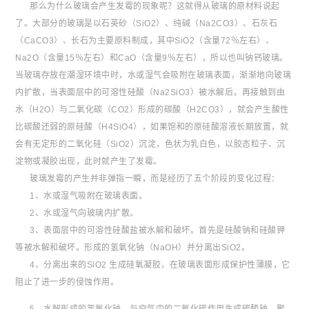
那么为什么玻璃会产生发霉的现象呢？这就得从玻璃的原材料说起
了。大部分的玻璃是以石英砂（SiO2）、纯碱（Na2CO3）、石灰石
（CaCO3）、长石为主要原料制成，其中SiO2（含量72％左右）、
Na2O（含量15％左右）和CaO（含量9％左右），所以也叫钠钙玻璃。
当玻璃存放在潮湿环境中时，水或湿气会吸附在玻璃表面，渐渐地向玻璃
内扩散，当表面层中的可溶性硅酸（Na2SiO3）被水解后，再接触到由
水（H2O）与二氧化碳（CO2）形成的碳酸（H2CO3），就会产生酸性
比碳酸还弱的原硅酸（H4SiO4），如果饱和的原硅酸溶液长期放置，就
会有无定形的二氧化硅（SiO2）沉淀，色状为乳白色，以胶态粒子、沉
淀物或凝胶出现，此时就产生了发霉。
玻璃发霉的产生并非弹指一瞬，而是经历了五个阶段的变化过程：
1、水或湿气吸附在玻璃表面。
2、水或湿气向玻璃内扩散。
3、表面层中的可溶性硅酸盐被水解和破坏。首先是硅酸钠和硅酸钾
等被水解和破坏。形成的氢氧化钠（NaOH）并分离出SiO2。
4、分离出来的SiO2 生成硅氧凝胶，在玻璃表面形成保护性薄膜，它
阻止了进一步的侵蚀作用。