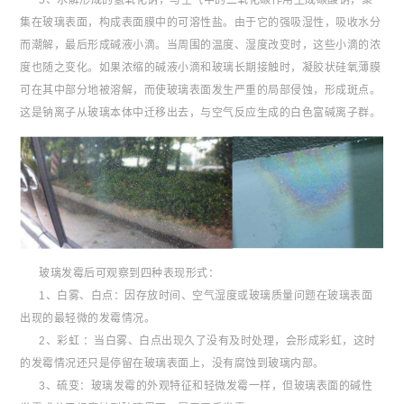
5、水解形成的氢氧化钠，与空气中的二氧化碳作用生成碳酸钠，聚
集在玻璃表面，构成表面膜中的可溶性盐。由于它的强吸湿性，吸收水分
而潮解，最后形成碱液小滴。当周围的温度、湿度改变时，这些小滴的浓
度也随之变化。如果浓缩的碱液小滴和玻璃长期接触时，凝胶状硅氧薄膜
可在其中部分地被溶解，而使玻璃表面发生严重的局部侵蚀，形成斑点。
这是钠离子从玻璃本体中迁移出去，与空气反应生成的白色富碱离子群。
玻璃发霉后可观察到四种表现形式：
1、白雾、白点：因存放时间、空气湿度或玻璃质量问题在玻璃表面
出现的最轻微的发霉情况。
2、彩虹 ：当白雾、白点出现久了没有及时处理，会形成彩虹，这时
的发霉情况还只是停留在玻璃表面上，没有腐蚀到玻璃内部。
3、硫变：玻璃发霉的外观特征和轻微发霉一样，但玻璃表面的碱性