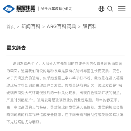
| 配件汽车玻璃(ARG)
新闻百科
ARG百科词典
耀百科
首页
霉来颜去
说到发霉两个字，大部分人首先想到的应该是面包久置变质长满霉菌
的画面，通常我们所说的这种发霉是指有机物因霉菌生长而变质、变色。
对于光滑透亮的玻璃，似乎跟发霉二字八竿子打不着，我也是在进入福耀
玻璃后才得知到原来玻璃也会发霉。按质量缺陷的定义，玻璃发霉是“ 指
玻璃表面受大气环境侵蚀后的一种风化现象，出现白色或彩虹状的斑点，
严重时引起粘片”。玻璃发霉是玻璃行业的行业性难题，每年的春夏季，
由于高温高湿的天气特征，导致玻璃的发霉进入高峰期。发霉的玻璃会影
响到司机的行车视野造成安全隐患，在下雨天雨刮器刮过或夜晚黑暗状况
下光线照射尤为明显。