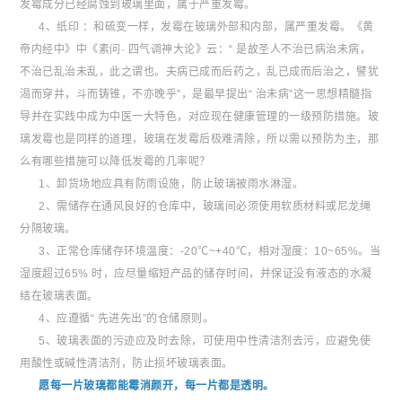
发霉成分已经腐蚀到玻璃里面，属于严重发霉。
4、纸印 ：和硫变一样，发霉在玻璃外部和内部，属严重发霉。《黄
帝内经中》中《素问· 四气调神大论》云：“ 是故圣人不治已病治未病，
不治已乱治未乱，此之谓也。夫病已成而后药之，乱已成而后治之，譬犹
渴而穿井，斗而铸锥，不亦晚乎”，是最早提出“ 治未病”这一思想精髓指
导并在实践中成为中医一大特色，对应现在健康管理的一级预防措施。玻
璃发霉也是同样的道理，玻璃在发霉后极难清除，所以需以预防为主，那
么有哪些措施可以降低发霉的几率呢？
1、卸货场地应具有防雨设施，防止玻璃被雨水淋湿。
2、需储存在通风良好的仓库中，玻璃间必须使用软质材料或尼龙绳
分隔玻璃。
3、正常仓库储存环境温度：-20℃~+40℃，相对湿度：10~65%。当
湿度超过65% 时，应尽量缩短产品的储存时间，并保证没有液态的水凝
结在玻璃表面。
4、应遵循“ 先进先出”的仓储原则。
5、玻璃表面的污迹应及时去除，可使用中性清洁剂去污，应避免使
用酸性或碱性清洁剂，防止损坏玻璃表面。
愿每一片玻璃都能霉消颜开，每一片都是透明。