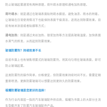
防止玻璃起雾通常有两种原理，荷叶疏水原理和通电加热原理。
荷叶疏水：
就是通过在玻璃表面贴附疏水膜层，避免油渍、雨水的附着，
让玻璃在日常使用情况下也能保持表面干燥清洁，进而达到除雾效果，目
前有纳米涂层或者贴膜等方式；
通电加热：
则是通过夹丝加热、银浆加热等方法提高玻璃温度，加快表面
水蒸气的挥发，从而起到防雾效果。
玻璃防雾剂？持续效果不长
目前市面上也有销售喷雾式的玻璃防雾剂，将其均匀喷在玻璃表面，即可
防止玻璃起雾。
这类防雾剂的操作简单，价格便宜，但防雾效果持续时间不长，需要定期
重新喷洒，更换防雾玻璃可以想要达到更持久的防雾效果。
福耀防雾玻璃是您更好的选择！
作为行业内首屈一指的汽车玻璃配件供应商，福耀为市面上的大部分主流
车型都开发了防雾汽车玻璃配件产品。