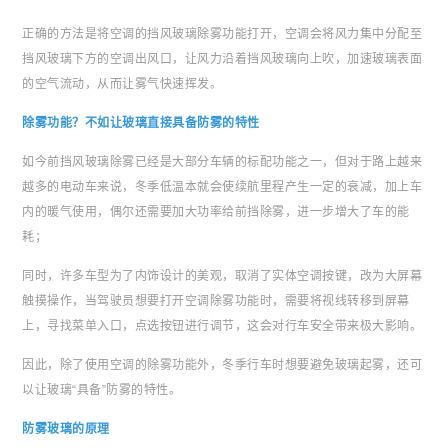
正确的方法是将空调的挡风玻璃除雾功能打开，空调会将风力集中分配至
挡风玻璃下方的空调出风口，让风力沿着挡风玻璃向上吹，加速玻璃表面
的空气流动，从而让雾气快速挥发。
除雾功能？不如让玻璃直接具备防雾的特性
如今前挡风玻璃除雾已经是大部分车辆的标配功能之一，但对于路上越来
越多的电动车来说，冬季低温本就会使续航里程产生一定的衰减，加上车
内的暖气使用，偶尔还需要加大功率给前挡除雾，进一步增大了车的能
耗；
同时，许多车型为了内饰设计的美观，取消了实体空调按键，改为大屏幕
触摸操作，当驾驶员想要打开空调除雾功能时，需要将视线转移到屏幕
上，寻找菜单入口，点选按钮进行调节，这会对行车安全带来极大影响。
因此，除了使用空调的除雾功能外，冬季行车时想要避免玻璃起雾，还可
以让玻璃“具备”防雾的特性。
防雾玻璃的原理