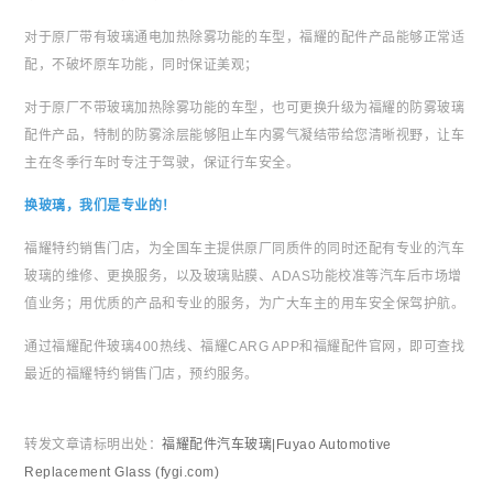
对于原厂带有玻璃通电加热除雾功能的车型，福耀的配件产品能够正常适
配，不破坏原车功能，同时保证美观；
对于原厂不带玻璃加热除雾功能的车型，也可更换升级为福耀的防雾玻璃
配件产品，特制的防雾涂层能够阻止车内雾气凝结带给您清晰视野，让车
主在冬季行车时专注于驾驶，保证行车安全。
换玻璃，我们是专业的！
福耀特约销售门店，为全国车主提供原厂同质件的同时还配有专业的汽车
玻璃的维修、更换服务，以及玻璃贴膜、ADAS功能校准等汽车后市场增
值业务；用优质的产品和专业的服务，为广大车主的用车安全保驾护航。
通过福耀配件玻璃400热线、福耀CARG APP和福耀配件官网，即可查找
最近的福耀特约销售门店，预约服务。
转发文章请标明出处：
福耀配件汽车玻璃|Fuyao Automotive
Replacement Glass (fygi.com)