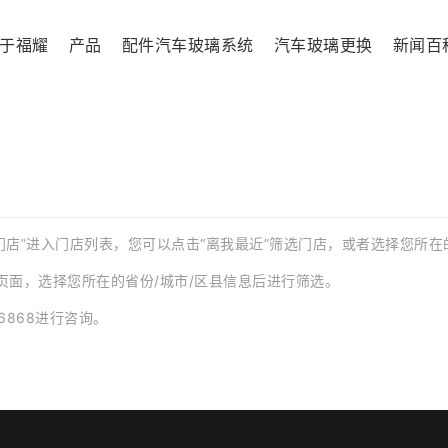
于福耀
产品
配件汽车玻璃系统
汽车玻璃更换
新闻百
约门店”进入门店列表，您可以点击“离我最近”筛选门店，或者选择您所
页面，选择您所在的省份/城市/区县信息后进行筛选。
86868进行咨询。