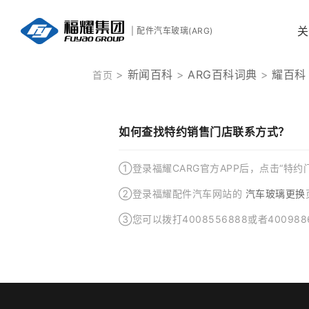
关
| 配件汽车玻璃(ARG)
新闻百科
ARG百科词典
耀百科
首页
如何查找特约销售门店联系方式？
①登录福耀CARG官方APP后，点击“特
②登录福耀配件汽车网站的
汽车玻璃更换
③您可以拨打4008556888或者40098