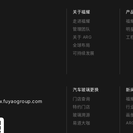
关于福耀
产
走进福耀
福
管理团队
明
关于 ARG
工
全球布局
可持续发展
汽车玻璃更换
新
门店查询
福
aogroup.com
特约门店
行
玻璃溯源
画
易道大咖
A