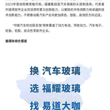
2023年营收规模增幅可观。福耀集团是汽车玻璃的头部制造商，代表着
中国零部件企业的深厚积累与创新能力，以敏锐的市场洞察力和卓越的技
术创新能力，不断推动着汽车产业向更加绿色、智能、高效的方向迈进。
“中国汽车供应链百强”榜单覆盖了动力电池、传统动力、汽车电子、
轮胎、轮毂、综合性零部件企业。
据媒体综合报道