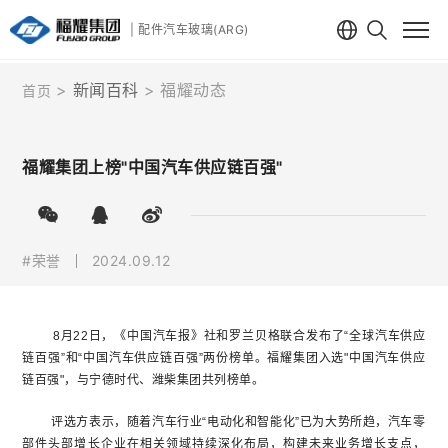
| 配件汽车玻璃(ARG)
新闻百科
福耀动态
首页
福耀集团上榜"中国汽车供应链百强"
#荣誉
2024.09.12
8月22日，《中国汽车报》社和罗兰贝格联合发布了“全球汽车供应
链百强”和“中国汽车供应链百强”两份榜单。福耀集团入选"中国汽车供应
链百强"，与宁德时代、潍柴集团共列榜单。
评选方表示，随着汽车行业“电动化和智能化”已为大势所趋，汽车零
部件头部增长企业在相关领域持续深化布局，构建未来业务增长支点，