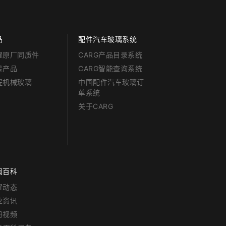
品
配件汽车玻璃系统
耀原厂同质件
CARG产品目录系统
星产品
CARG智能查询系统
程机械玻璃
中国配件汽车玻璃订
单系统
关于CARG
闻百科
耀动态
业资讯
册视频