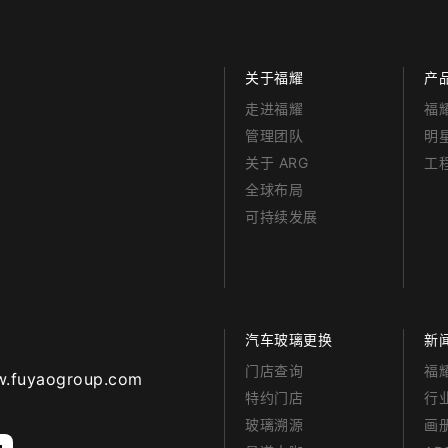
关于福耀
产
走进福耀
福
管理团队
明
关于 ARG
工
全球布局
可持续发展
汽车玻璃更换
新
门店查询
福
aogroup.com
特约门店
行
玻璃溯源
画