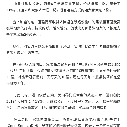
中国社科院指出，随着6月份出货量下降，价格继续上涨，攀升了
11%。托运人和观察人士报告说，所有运输方式的运费都大幅上涨。
雪上加霜的是，运输商和收货人因埋在铁路设施中的集装箱而遭受高
额滞期费的打击。抗议的呼声越来越高，促使北方邦将滞期费的上限定为
每个集装箱2450美元。
现在，内陆的问题又重新回到了港口，使他们提高生产力和缓解拥堵
的努力成果付诸东流。
在洛杉矶/长滩港口，集装箱滞留时间和卡车周转时间分别在最近的5
月和6月有所下降。停泊的船只数量从之前的10艘增加到上周早些时候的
18艘，对比新冠疫情前一天每天的10艘，现在每天有15艘集装箱船在洛
杉矶港工作。
与此同时，进口依然强劲。美国零售联合会的数据显示，进口额比
2019年6月增长了19%。该组织预计，在8月中旬之前，这一数字将继续
攀升，然后逐渐放缓，但仍将在2019年基础上实现两位数的增长。
在上周的一次媒体发布会上，洛杉矶港口首席执行官吉恩·塞罗卡
(Gene Seroka)指出，早前的客流高峰已经到来，这表明一些零售商提前