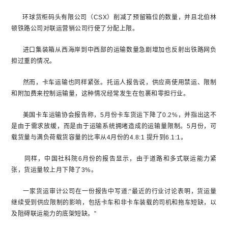
环球货柜码头有限公司（CSX）削减了预留箱位的数量，并且北伯林
顿铁路公司对联运营销公司行使了分配上限。
进口集装箱从西海岸到中西部的运输数量急剧增加也反射出铁路网负
担过重的情况。
然而，卡车运输也同样紧张。托运人报告说，供应商使用禁运、限制
和附加费来控制运输量，这种情况经常发生在包裹和零担行业。
美国卡车运输协会报告称，5月份卡车货运下降了0.2%，并指出这不
是由于需求放缓，而是由于运输系统拥堵造成的运输量限制。5月份，可
载货量与满负荷载货容量的比率从4月份的4.8:1 提升到6.1:1。
同样，中国社科院6月份的报告显示，由于道路和多式联运能力紧
张，货运量较上月下降了3%。
一家货运审计公司在一份报告中写道:“最近的行业讨论表明，货运量
继续受到供应限制的影响，包括卡车和非卡车装载的司机和拖车短缺，以
及阻碍联运能力的底架短缺。”