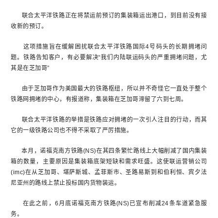
联合太平洋铁路正在将禁运前预订的集装箱运出港口，到目前没有接
收新的预订。
这项措施旨在缓解困扰联合太平洋铁路国际4号码头的长期拥堵问
题。铁路告知客户，有必要解决“我们内陆联运码头的严重拥堵问题，尤
其是在芝加哥”
由于芝加哥作为美国最大的铁路枢纽，所以并不奇怪它一直处于整个
铁路网拥堵的中心，有报道称，集装箱在芝加哥滞留了六到七周。
联合太平洋铁路的举措是铁路应对拥堵的一次引人注目的行动，而其
它的一级铁路公司也不得不采取了严厉措施。
本月，诺福克南方铁路(NS)在其四条繁忙路线上大幅削减了国内集装
箱的数量，主要原因是集装箱底架短缺和需求旺盛。这使联运营销公司
(imc)在从芝加哥、堪萨斯城、孟菲斯市、圣路易斯到和伯利恒、宾夕法
尼亚州的路线上禁止投标国内货物装运。
在此之前，6月底诺福克南方铁路(NS)已宣布削减24条车道紧急服
务。