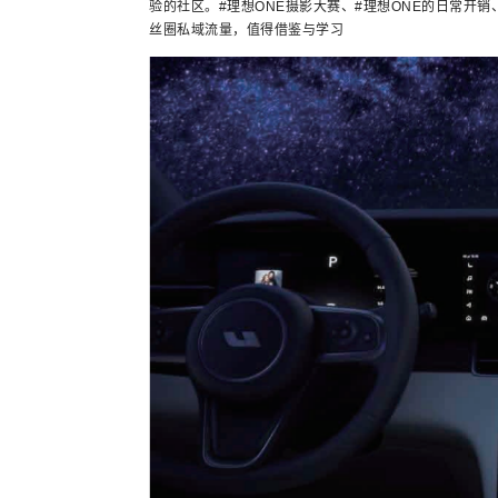
验的社区。#理想ONE摄影大赛、#理想ONE的日常开
丝圈私域流量，值得借鉴与学习