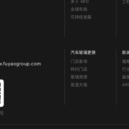
关于 ARG
工
全球布局
可持续发展
汽车玻璃更换
新
门店查询
福
aogroup.com
特约门店
行
玻璃溯源
画
易道大咖
A
众号