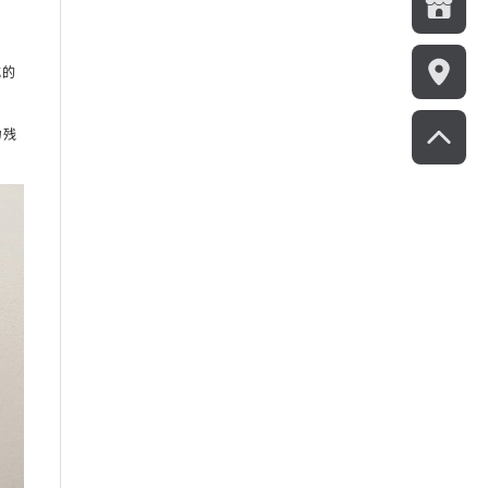
式的
力残