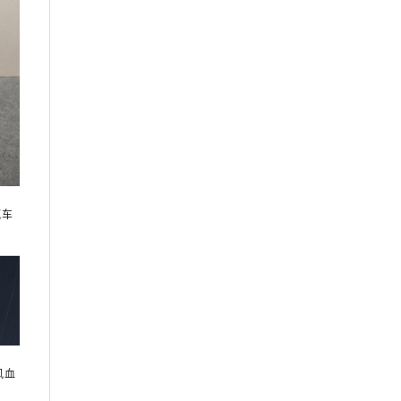
汽车
风血