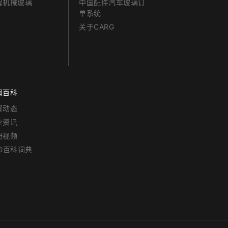
程机械玻璃
中国配件汽车玻璃订
单系统
关于CARG
闻百科
耀动态
业资讯
册视频
RG百科词典