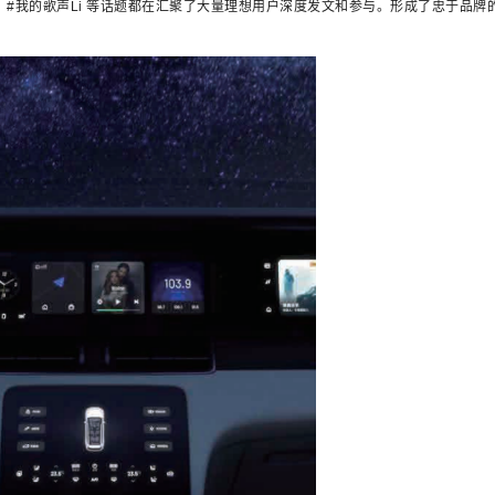
销、#我的歌声Li 等话题都在汇聚了大量理想用户深度发文和参与。形成了忠于品牌