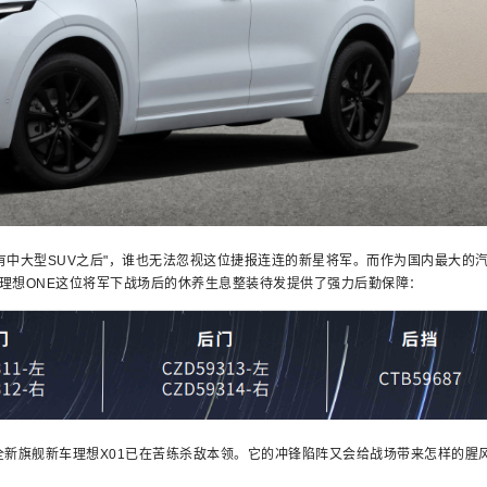
大型SUV之后"，谁也无法忽视这位捷报连连的新星将军。而作为国内最大的
理想ONE这位将军下战场后的休养生息整装待发提供了强力后勤保障：
新旗舰新车理想X01已在苦练杀敌本领。它的冲锋陷阵又会给战场带来怎样的腥