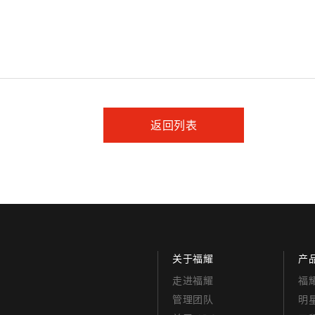
返回列表
关于福耀
产
走进福耀
福
管理团队
明