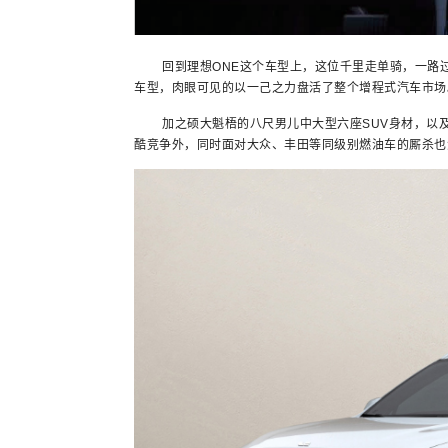
回到理想ONE这个车型上，这位千里走单骑，一路过关
车型，肉眼可见的以一己之力盘活了整个增程式汽车市场
加之硕大魁梧的八尺男儿中大型六座SUV身材，以及3
酷竞争外，同时面对大众、丰田等同级别燃油车的厮杀也