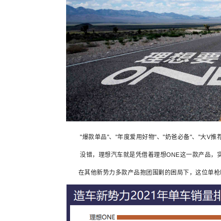
"爆款单品"、"年度爱用好物"、"奶爸必备"、"大V推荐
没错，理想汽车就是凭借着理想ONE这一款产品，
在其他新势力多款产品抱团围剿的困局下，这位单枪匹