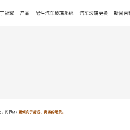
于福耀
产品
配件汽车玻璃系统
汽车玻璃更换
新闻百
比，问界M7
更倾向于舒适、商务的场景。