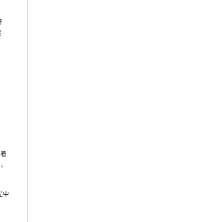
研
突
；
业着
求，
程中