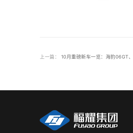
上一篇：
10月重磅新车一览：海豹06GT