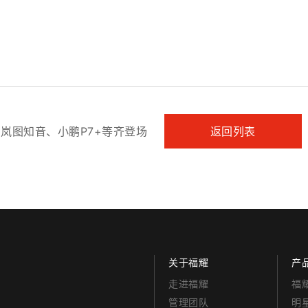
、岚图知音、小鹏P7+等齐登场
返回列表
关于福耀
产
走进福耀
福
管理团队
明