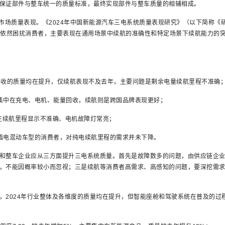
保证部件与整车统一的质量标准，最终实现部件与整车质量的相辅相成。
的市场质量表现。《2024年中国新能源汽车三电系统质量表现研究》（以下简称《
航依然困扰消费者，主要表现在通用场景中续航的准确性和特定场景下续航能力的
回收的质量均在提升，仅续航表现不及去年，主要问题是剩余电量续航里程不准确
集中在充电、电机、能量回收，续航则是跨国品牌表现更好；
中在续航里程显示不准确、电机故障灯常亮；
插电混动车型的消费者，对纯电续航里程的需求并未下降。
和整车企业应从三方面提升三电系统质量。首先是故障数多的问题，由供应链企
，不能因概率较小而忽视；三是续航等消费者高需求、高感知的问题，要深挖需
现，2024年行业整体及各维度的质量均在提升，但智能座舱和驾驶系统在普及的过