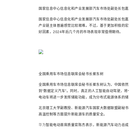
国家信息中心信息化和产业发展部汽车市场处副处长包嘉
国家信息中心信息化和产业发展部汽车市场处副处长包嘉
产业链主体普遍感觉比较艰难。不过，基于更加积极的宏
好因素，2024年后几个月的市场表现非常值得期待。
全国乘用车市场信息联席会秘书长崔东树
全国乘用车市场信息联席会秘书长崔东树认为，中国依然
到“数据定义汽车”。同时，真正的人工智能自动驾驶，
电动车将进一步发挥储能功能，成为分布式能源体系的储
北京理工大学副教授、新能源汽车国家大数据联盟副秘书
高温控制等方面提升新能源车的质量安全。
华为
智能电动首席质量官陈杰表示，新能源汽车动力总成