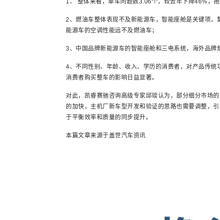
1、 整体来看，单车问题数3.06个，较去年下降46%，
2、燃油车整体表现不及新能源车，智能座舱是关键项，集
能源车的空调性能远不及燃油车；
3、中国品牌新能源车的智能座舱和三电系统，海外品牌
4、不同性别、年龄、收入、学历的消费者，对产品传统
消费者购买整车的影响日益显著。
对此，凯睿赛驰咨询高级专家邱琰认为，部分细分市场的
的加快，主机厂新车型开发和验证的思路也需要调整，引
于平衡效率和质量的同步提升。
本篇文章来源于盖世汽车资讯