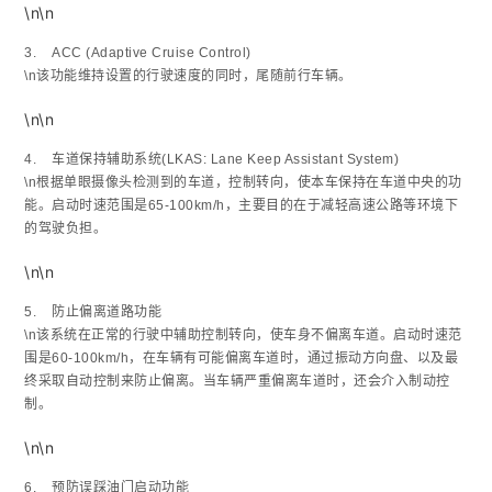
\n\n
3. ACC (Adaptive Cruise Control)
\n该功能维持设置的行驶速度的同时，尾随前行车辆。
\n\n
4. 车道保持辅助系统(LKAS: Lane Keep Assistant System)
\n根据单眼摄像头检测到的车道，控制转向，使本车保持在车道中央的功
能。启动时速范围是65-100km/h，主要目的在于减轻高速公路等环境下
的驾驶负担。
\n\n
5. 防止偏离道路功能
\n该系统在正常的行驶中辅助控制转向，使车身不偏离车道。启动时速范
围是60-100km/h，在车辆有可能偏离车道时，通过振动方向盘、以及最
终采取自动控制来防止偏离。当车辆严重偏离车道时，还会介入制动控
制。
\n\n
6. 预防误踩油门启动功能