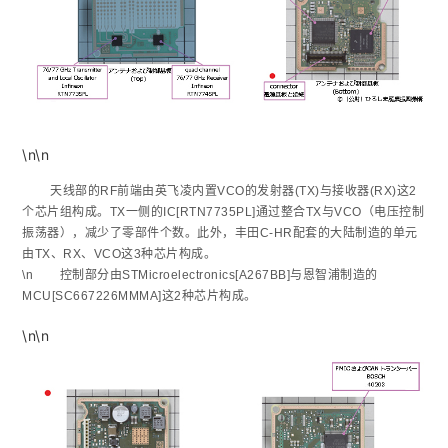
\n\n
天线部的RF前端由英飞凌内置VCO的发射器(TX)与接收器(RX)这2
个芯片组构成。TX一侧的IC[RTN7735PL]通过整合TX与VCO（电压控制
振荡器），减少了零部件个数。此外，丰田C-HR配套的大陆制造的单元
由TX、RX、VCO这3种芯片构成。
\n 控制部分由STMicroelectronics[A267BB]与恩智浦制造的
MCU[SC667226MMMA]这2种芯片构成。
\n\n