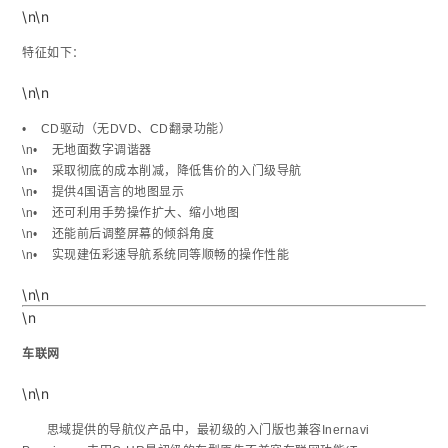
\n\n
特征如下：
\n\n
• CD驱动（无DVD、CD翻录功能）
\n• 无地面数字调谐器
\n• 采取彻底的成本削减，降低售价的入门级导航
\n• 提供4国语言的地图显示
\n• 还可利用手势操作扩大、缩小地图
\n• 还能前后调整屏幕的倾斜角度
\n• 实现建伍彩速导航系统同等顺畅的操作性能
\n\n
\n
车联网
\n\n
思域提供的导航仪产品中，最初级的入门版也兼容Inernavi