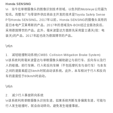
Honda SENSING
\n 当今在单眼摄像头的图像识别技术领域，以色列的Mobileye公司最为
知名。而整车厂与零部件供应商自主开发的技术是Toyota Safety Sense
P与Honda SENSING。2017年以前，Honda SENSING的摄像头采用的
是日本电产艾莱希斯的产品，2017年的思域及N-BOX经过全面改良后，
采用德国博世的产品。此外，毫米波雷达方面原先采用富士通天(现：电
装天)的产品，2017年起也改为德国博世的产品。
\n\n
1. 减轻碰撞制动系统(CMBS: Collision Mitigation Brake System)
\n该系统利用毫米波雷达与单眼摄像头辅助避让与前行车、反向车以及行
人的碰撞。前行车辆、行人和反向车辆（不包括摩托车与自行车）与本车
之间的速度差超过5km/h时就启动该系统。此外，本车相对于行人和反向
车的速度低于80km/h时启动。
\n\n
2. 减少行人事故转向系统
\n该系统利用单眼摄像头识别车道，如果系统判断车身偏离车道，可能与
行人发生碰撞时，就会自动转向，避免发生碰撞事故。