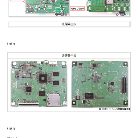
\n\n
\n\n